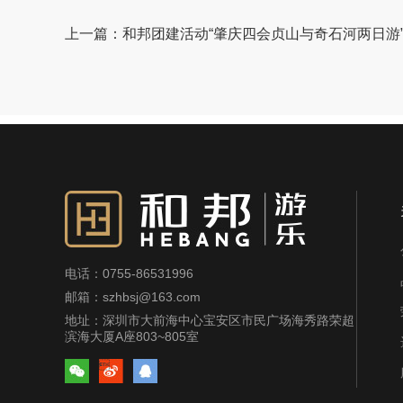
上一篇：和邦团建活动“肇庆四会贞山与奇石河两日游
电话：0755-86531996
邮箱：szhbsj@163.com
地址：深圳市大前海中心宝安区市民广场海秀路荣超
滨海大厦A座803~805室
