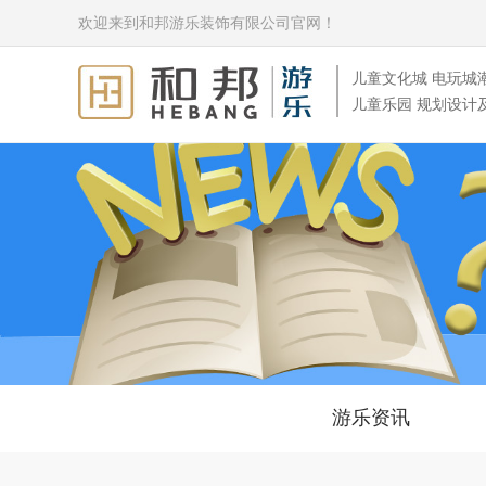
欢迎来到和邦游乐装饰有限公司官网！
儿童文化城 电玩城
儿童乐园 规划设计
游乐资讯