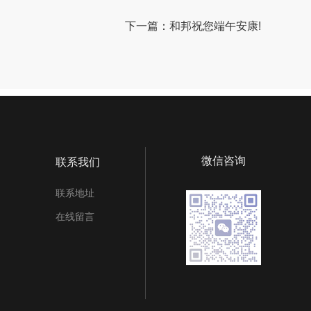
下一篇：和邦祝您端午安康!
微信咨询
联系我们
联系地址
在线留言