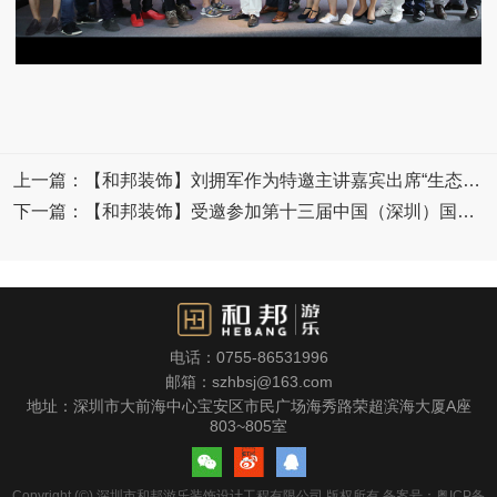
上一篇：【和邦装饰】刘拥军作为特邀主讲嘉宾出席“生态住
宅内涵大探讨”
下一篇：【和邦装饰】受邀参加第十三届中国（深圳）国际
文化产业博览交易会“设计创业说”论坛
电话：0755-86531996
邮箱：szhbsj@163.com
地址：深圳市大前海中心宝安区市民广场海秀路荣超滨海大厦A座
803~805室

Copyright (©) 深圳市和邦游乐装饰设计工程有限公司 版权所有 备案号：粤ICP备