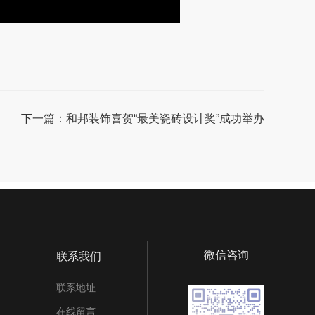
下一篇：和邦装饰喜贺“最美瓷砖设计奖”成功举办
微信咨询
联系我们
联系地址
在线留言