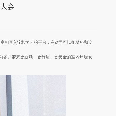
大会
料商相互交流和学习的平台，在这里可以把材料和设
为客户带来更新颖、更舒适、更安全的室内环境设